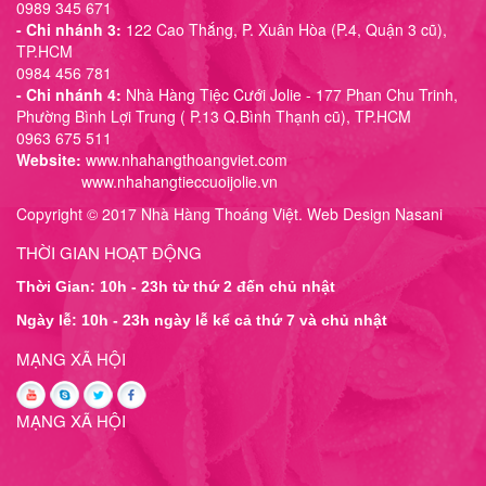
0989 345 671
- Chi nhánh 3:
122 Cao Thắng, P. Xuân Hòa (P.4, Quận 3 cũ),
TP.HCM
0984 456 781
- Chi nhánh 4:
Nhà Hàng Tiệc Cưới Jolie - 177 Phan Chu Trinh,
Phường Bình Lợi Trung ( P.13 Q.Bình Thạnh cũ), TP.HCM
0963 675 511
Website:
www.nhahangthoangviet.com
www.nhahangtieccuoijolie.vn
Copyright © 2017 Nhà Hàng Thoáng Việt. Web Design Nasani
THỜI GIAN HOẠT ĐỘNG
Thời Gian: 10h - 23h từ thứ 2 đến chủ nhật
Ngày lễ: 10h - 23h ngày lễ kể cả thứ 7 và chủ nhật
MẠNG XÃ HỘI
MẠNG XÃ HỘI