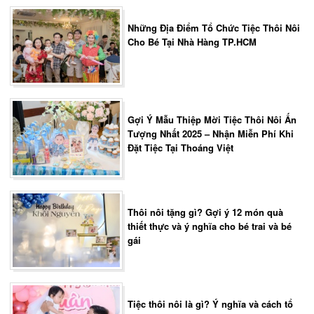
Những Địa Điểm Tổ Chức Tiệc Thôi Nôi
Cho Bé Tại Nhà Hàng TP.HCM
Gợi Ý Mẫu Thiệp Mời Tiệc Thôi Nôi Ấn
Tượng Nhất 2025 – Nhận Miễn Phí Khi
Đặt Tiệc Tại Thoáng Việt
Thôi nôi tặng gì? Gợi ý 12 món quà
thiết thực và ý nghĩa cho bé trai và bé
gái
Tiệc thôi nôi là gì? Ý nghĩa và cách tổ