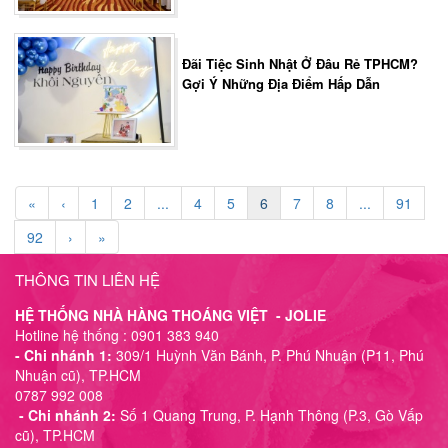
Đãi Tiệc Sinh Nhật Ở Đâu Rẻ TPHCM?
Gợi Ý Những Địa Điểm Hấp Dẫn
«
‹
1
2
...
4
5
6
7
8
...
91
92
›
»
THÔNG TIN LIÊN HỆ
HỆ THỐNG NHÀ HÀNG THOÁNG VIỆT - JOLIE
Hotline hệ thống : 0901 383 940
- Chi nhánh 1:
309/1 Huỳnh Văn Bánh, P. Phú Nhuận (P11, Phú
Nhuận cũ), TP.HCM
0787 992 008
- Chi nhánh 2:
Số 1 Quang Trung, P. Hạnh Thông (P.3, Gò Vấp
cũ), TP.HCM