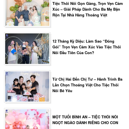
Tiệc Thôi Nôi Gọn Gàng, Trọn Vẹn Cảm
Xúc – Giải Pháp Dành Cho Ba Mẹ Bận
Rộn Tại Nhà Hàng Thoáng Việt
12 Tháng Kỳ Diệu: Làm Sao “Đóng
Gói” Trọn Vẹn Cảm Xúc Vào Tiệc Thôi
Nôi Đầu Tiên Của Con?
Từ Chị Hai Đến Chị Tư – Hành Trình Ba
Lần Chọn Thoáng Việt Cho Tiệc Thôi
Nôi Bé Yêu
MỘT TUỔI BÌNH AN – TIỆC THÔI NÔI
NGỌT NGÀO DÀNH RIÊNG CHO CON