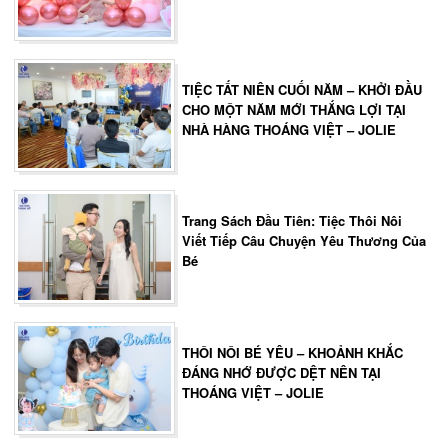
TIỆC TẤT NIÊN CUỐI NĂM – KHỞI ĐẦU
CHO MỘT NĂM MỚI THẮNG LỢI TẠI
NHÀ HÀNG THOÁNG VIỆT – JOLIE
Trang Sách Đầu Tiên: Tiệc Thôi Nôi
Viết Tiếp Câu Chuyện Yêu Thương Của
Bé
THÔI NÔI BÉ YÊU – KHOẢNH KHẮC
ĐÁNG NHỚ ĐƯỢC DỆT NÊN TẠI
THOÁNG VIỆT – JOLIE