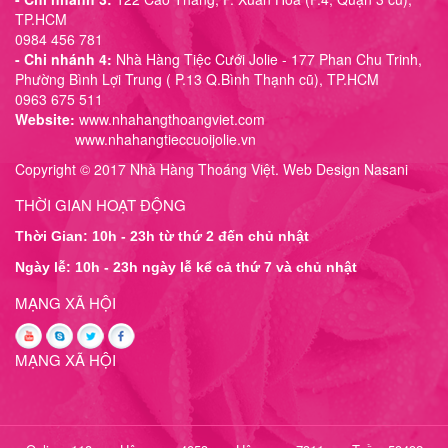
TP.HCM
0984 456 781
- Chi nhánh 4:
Nhà Hàng Tiệc Cưới Jolie - 177 Phan Chu Trinh,
Phường Bình Lợi Trung ( P.13 Q.Bình Thạnh cũ), TP.HCM
0963 675 511
Website:
www.nhahangthoangviet.com
www.nhahangtieccuoijolie.vn
Copyright © 2017 Nhà Hàng Thoáng Việt. Web Design Nasani
THỜI GIAN HOẠT ĐỘNG
Thời Gian: 10h - 23h từ thứ 2 đến chủ nhật
Ngày lễ: 10h - 23h ngày lễ kể cả thứ 7 và chủ nhật
MẠNG XÃ HỘI
MẠNG XÃ HỘI