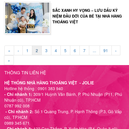
SẮC XANH HY VỌNG – LƯU DẤU KỶ
NIỆM ĐẦU ĐỜI CỦA BÉ TẠI NHÀ HÀNG
THOÁNG VIỆT
«
‹
1
2
3
4
5
6
7
...
91
›
»
THÔNG TIN LIÊN HỆ
HỆ THỐNG NHÀ HÀNG THOÁNG VIỆT - JOLIE
Hotline hệ thống : 0901 383 940
- Chi nhánh 1:
309/1 Huỳnh Văn Bánh, P. Phú Nhuận (P11, Phú
Nhuận cũ), TP.HCM
0787 992 008
- Chi nhánh 2:
Số 1 Quang Trung, P. Hạnh Thông (P.3, Gò Vấp
cũ), TP.HCM
0989 345 671
- Chi nhánh 3:
122 Cao Thắng, P. Xuân Hòa (P.4, Quận 3 cũ),