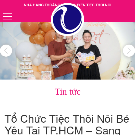
NHÀ HÀNG THOÁNG VIỆT CHUYÊN TIỆC THÔI NÔI
Hotline: 0901.38.39.40
Tin tức
Tổ Chức Tiệc Thôi Nôi Bé
Yêu Tại TP.HCM – Sang