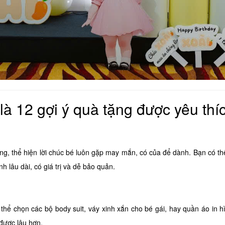
 là 12 gợi ý quà tặng được yêu thí
ng, thể hiện lời chúc bé luôn gặp may mắn, có của để dành. Bạn có t
lâu dài, có giá trị và dễ bảo quản.
ó thể chọn các bộ body suit, váy xinh xắn cho bé gái, hay quần áo in h
được lâu hơn.