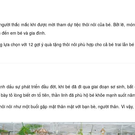
u người thắc mắc khi được mời tham dự tiệc thôi nôi của bé. Bởi lẽ, mó
m đến em bé và gia đình.
 lựa chọn với 12 gợi ý quà tặng thôi nôi phù hợp cho cả bé trai lẫn b
nh dấu sự phát triển đầu đời, khi bé đã đi qua giai đoạn sơ sinh, bắt 
h bày tỏ lòng biết ơn tổ tiên, thần linh đã phù hộ bé khỏe mạnh suốt năm
 thôi nôi như một buổi gặp mặt thân mật với bạn bè, người thân. Vì vậ