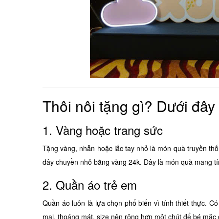
Thôi nôi tặng gì? Dưới đây
1. Vàng hoặc trang sức
Tặng vàng, nhẫn hoặc lắc tay nhỏ là món quà truyền thố
dây chuyền nhỏ bằng vàng 24k. Đây là món quà mang tính 
2. Quần áo trẻ em
Quần áo luôn là lựa chọn phổ biến vì tính thiết thực. C
mại, thoáng mát, size nên rộng hơn một chút để bé mặc 