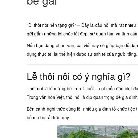
"Đi thôi nôi nên tặng gì?" – Đây là câu hỏi mà rất nhiề
gửi gắm những lời chúc tốt đẹp, sự quan tâm và tình cả
Nếu bạn đang phân vân, bài viết này sẽ giúp bạn dễ dàng
dụng thực tế, lại thể hiện được sự tinh tế của người tặng.
Lễ thôi nôi có ý nghĩa gì?
Thôi nôi là lễ mừng bé tròn 1 tuổi – cột mốc đặc biệt đá
Trong văn hóa Việt, thôi nôi là dịp quan trọng để gia đìn
Bên cạnh nghi thức cúng lễ, nhiều gia đình tổ chức tiệc
bố mẹ bé rất trân quý.