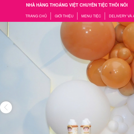
NHÀ HÀNG THOÁNG VIỆT CHUYÊN TIỆC THÔI NÔI
TRANG CHỦ
GIỚI THIỆU
MENU TIỆC
DELIVERY VÀ