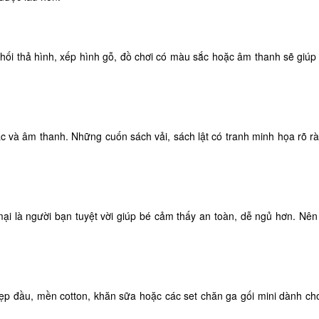
hối thả hình, xếp hình gỗ, đồ chơi có màu sắc hoặc âm thanh sẽ giúp 
c và âm thanh. Những cuốn sách vải, sách lật có tranh minh họa rõ rà
là người bạn tuyệt vời giúp bé cảm thấy an toàn, dễ ngủ hơn. Nên ch
 đầu, mền cotton, khăn sữa hoặc các set chăn ga gối mini dành cho c