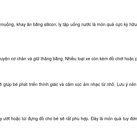
, muỗng, khay ăn bằng silicon, ly tập uống nước là món quà cực kỳ hữ
 luyện cơ chân và giữ thăng bằng. Nhiều loại xe còn kèm đồ chơi hoặc p
. sẽ giúp bé phát triển thính giác và cảm xúc âm nhạc từ nhỏ. Lưu ý n
ướt hoặc túi đựng đồ cho bé sẽ rất phù hợp. Đây là món quà tuy đơn g