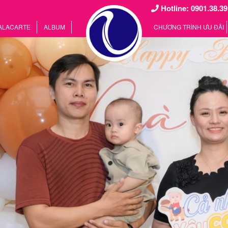
Hotline: 0901.38.39
 ALACARTE
ALBUM
CHƯƠNG TRÌNH ƯU ĐÃI