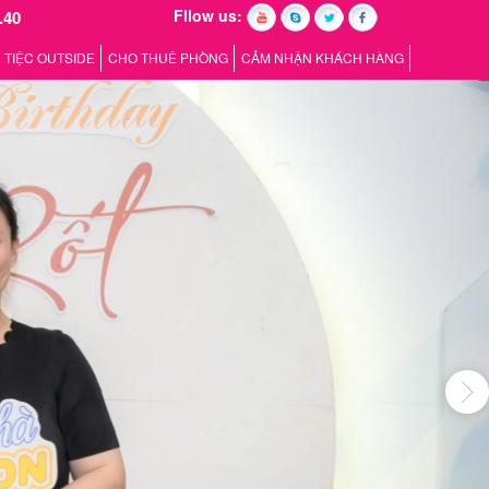
Fllow us:
.40
TIỆC OUTSIDE
CHO THUÊ PHÒNG
CẢM NHẬN KHÁCH HÀNG