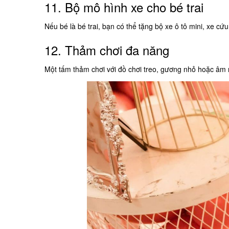
11. Bộ mô hình xe cho bé trai
Nếu bé là bé trai, bạn có thể tặng bộ xe ô tô mini, xe 
12. Thảm chơi đa năng
Một tấm thảm chơi với đồ chơi treo, gương nhỏ hoặc âm n