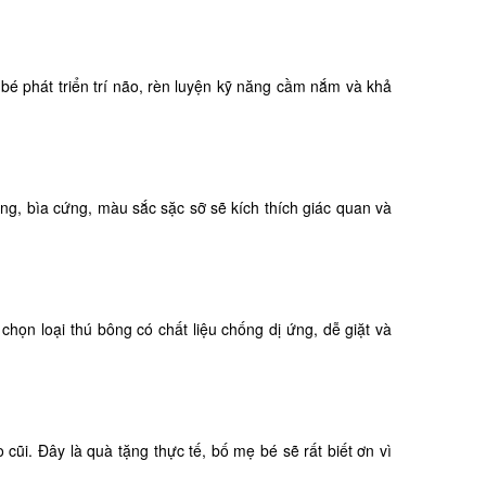
bé phát triển trí não, rèn luyện kỹ năng cầm nắm và khả
ng, bìa cứng, màu sắc sặc sỡ sẽ kích thích giác quan và
ọn loại thú bông có chất liệu chống dị ứng, dễ giặt và
ũi. Đây là quà tặng thực tế, bố mẹ bé sẽ rất biết ơn vì