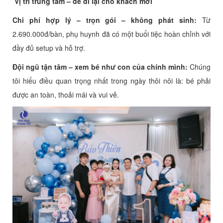
Vị trí trung tâm – dễ đi lại cho khách mời
Chi phí hợp lý – trọn gói – không phát sinh:
Từ
2.690.000đ/bàn, phụ huynh đã có một buổi tiệc hoàn chỉnh với
đầy đủ setup và hỗ trợ.
Đội ngũ tận tâm – xem bé như con của chính mình:
Chúng
tôi hiểu điều quan trọng nhất trong ngày thôi nôi là: bé phải
được an toàn, thoải mái và vui vẻ.