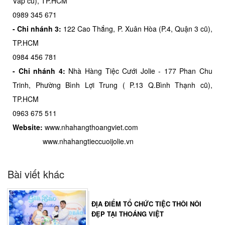
Vấp cũ), TP.HCM
0989 345 671
- Chi nhánh 3:
122 Cao Thắng, P. Xuân Hòa (P.4, Quận 3 cũ),
TP.HCM
0984 456 781
- Chi nhánh 4:
Nhà Hàng Tiệc Cưới Jolie - 177 Phan Chu
Trinh, Phường Bình Lợi Trung ( P.13 Q.Bình Thạnh cũ),
TP.HCM
0963 675 511
Website:
www.nhahangthoangviet.com
www.nhahangtieccuoijolie.vn
Bài viết khác
ĐỊA ĐIỂM TỔ CHỨC TIỆC THÔI NÔI
ĐẸP TẠI THOÁNG VIỆT