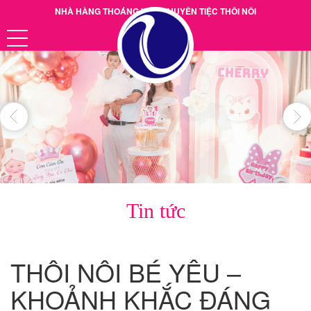
NHÀ HÀNG THOÁNG VIỆT CHUYÊN TIỆC THÔI NÔI
Hotline: 0901.38.39.40
Tin tức
THÔI NÔI BÉ YÊU –
KHOẢNH KHẮC ĐÁNG