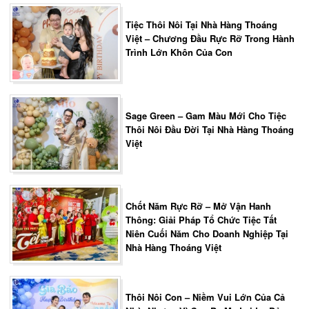
Tiệc Thôi Nôi Tại Nhà Hàng Thoáng
Việt – Chương Đầu Rực Rỡ Trong Hành
Trình Lớn Khôn Của Con
Sage Green – Gam Màu Mới Cho Tiệc
Thôi Nôi Đầu Đời Tại Nhà Hàng Thoáng
Việt
Chốt Năm Rực Rỡ – Mở Vận Hanh
Thông: Giải Pháp Tổ Chức Tiệc Tất
Niên Cuối Năm Cho Doanh Nghiệp Tại
Nhà Hàng Thoáng Việt
Thôi Nôi Con – Niềm Vui Lớn Của Cả