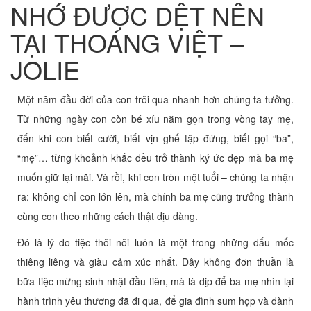
NHỚ ĐƯỢC DỆT NÊN
TẠI THOÁNG VIỆT –
JOLIE
Một năm đầu đời của con trôi qua nhanh hơn chúng ta tưởng.
Từ những ngày con còn bé xíu nằm gọn trong vòng tay mẹ,
đến khi con biết cười, biết vịn ghế tập đứng, biết gọi “ba”,
“mẹ”… từng khoảnh khắc đều trở thành ký ức đẹp mà ba mẹ
muốn giữ lại mãi. Và rồi, khi con tròn một tuổi – chúng ta nhận
ra: không chỉ con lớn lên, mà chính ba mẹ cũng trưởng thành
cùng con theo những cách thật dịu dàng.
Đó là lý do tiệc thôi nôi luôn là một trong những dấu mốc
thiêng liêng và giàu cảm xúc nhất. Đây không đơn thuần là
bữa tiệc mừng sinh nhật đầu tiên, mà là dịp để ba mẹ nhìn lại
hành trình yêu thương đã đi qua, để gia đình sum họp và dành