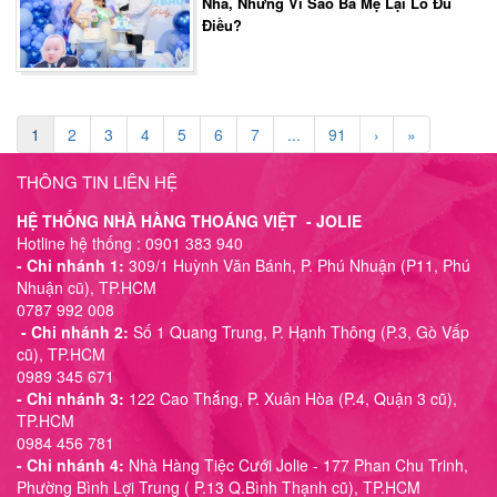
Nhà, Nhưng Vì Sao Ba Mẹ Lại Lo Đủ
Điều?
1
2
3
4
5
6
7
...
91
›
»
THÔNG TIN LIÊN HỆ
HỆ THỐNG NHÀ HÀNG THOÁNG VIỆT - JOLIE
Hotline hệ thống : 0901 383 940
- Chi nhánh 1:
309/1 Huỳnh Văn Bánh, P. Phú Nhuận (P11, Phú
Nhuận cũ), TP.HCM
0787 992 008
- Chi nhánh 2:
Số 1 Quang Trung, P. Hạnh Thông (P.3, Gò Vấp
cũ), TP.HCM
0989 345 671
- Chi nhánh 3:
122 Cao Thắng, P. Xuân Hòa (P.4, Quận 3 cũ),
TP.HCM
0984 456 781
- Chi nhánh 4:
Nhà Hàng Tiệc Cưới Jolie - 177 Phan Chu Trinh,
Phường Bình Lợi Trung ( P.13 Q.Bình Thạnh cũ), TP.HCM