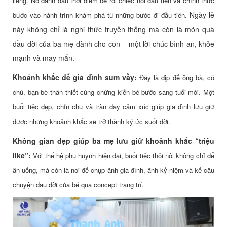
liêng. Nó đánh dấu thời điểm bé rời chiếc nôi đầu tiên và chính thức
Ngày lễ
bước vào hành trình khám phá từ những bước đi đầu tiên.
này không chỉ là nghi thức truyền thống mà còn là món quà
đầu đời của ba mẹ dành cho con – một lời chúc bình an, khỏe
mạnh và may mắn.
Khoảnh khắc để gia đình sum vầy:
Đây là dịp để ông bà, cô
chú, bạn bè thân thiết cùng chứng kiến bé bước sang tuổi mới. Một
buổi tiệc đẹp, chỉn chu và tràn đầy cảm xúc giúp gia đình lưu giữ
được những khoảnh khắc sẽ trở thành ký ức suốt đời.
Không gian đẹp giúp ba mẹ lưu giữ khoảnh khắc “triệu
like”:
Với thế hệ phụ huynh hiện đại, buổi tiệc thôi nôi không chỉ để
ăn uống, mà còn là nơi để chụp ảnh gia đình, ảnh kỷ niệm và kể câu
chuyện đầu đời của bé qua concept trang trí.