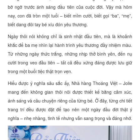
bỡ ngỡ trước ánh sáng đầu tiên của cuộc đời. Vậy mà hôm
nay, con đã tròn một tuổi – biết mỉm cười, biết gọi “ba”, “mẹ”,
biết dang đôi tay bé xíu đón yêu thương.
Ngày thôi nôi không chỉ là sinh nhật đầu tiên, mà là khoảnh
khắc để ba mẹ nhìn lại hành trình yêu thương đầy nhiệm màu.
Từ những ngày thức trắng, những nhịp thở bình yên, đến nụ
cười trong veo đầu tiên – tất cả đều xứng đáng được lưu giữ
trong một buổi tiệc thật trọn vẹn.
Hiểu được ý nghĩa sâu sắc ấy, Nhà hàng Thoáng Việt – Jolie
mang đến không gian thôi nôi được thiết kế bằng cảm xúc,
ánh sáng và câu chuyện riêng của từng bé. Ở đây, từng chi tiết
trang trí đều được đặt để tạo nên một ngày đầu đời thật ý
nghĩa – nhẹ nhàng, tinh tế nhưng vẫn sang trọng và đáng nhớ.