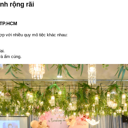
nh rộng rãi
 TP.HCM
hợp với nhiều quy mô tiệc khác nhau:
ại.
và ấm cúng.