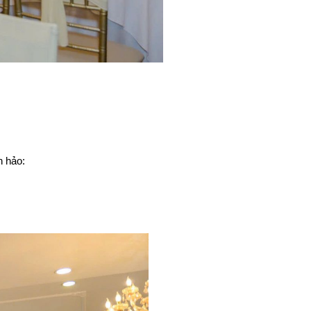
n hảo: