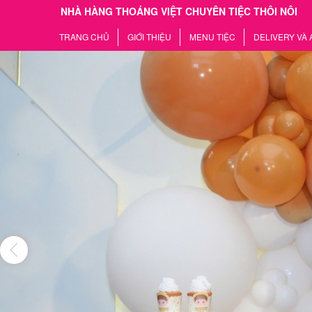
NHÀ HÀNG THOÁNG VIỆT CHUYÊN TIỆC THÔI NÔI
TRANG CHỦ
GIỚI THIỆU
MENU TIỆC
DELIVERY VÀ