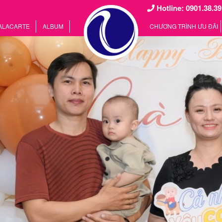
Hotline: 0901.38.39
 ALACARTE
ALBUM
CHƯƠNG TRÌNH ƯU ĐÃI