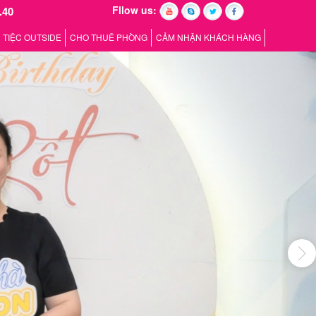
Fllow us:
.40
TIỆC OUTSIDE
CHO THUÊ PHÒNG
CẢM NHẬN KHÁCH HÀNG