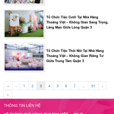
Tổ Chức Tiệc Cưới Tại Nhà Hàng
Thoáng Việt – Không Gian Sang Trọng,
Lãng Mạn Giữa Lòng Quận 3
Tổ Chức Tiệc Thôi Nôi Tại Nhà Hàng
Thoáng Việt – Không Gian Riêng Tư
Giữa Trung Tâm Quận 3
«
‹
1
2
3
4
5
6
7
...
91
›
»
THÔNG TIN LIÊN HỆ