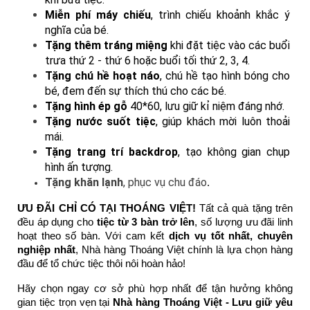
Miễn phí máy chiếu
, trình chiếu khoảnh khắc ý 
nghĩa của bé. 
Tặng thêm tráng miệng
 khi đặt tiệc vào các buổi 
trưa thứ 2 - thứ 6 hoặc buổi tối thứ 2, 3, 4. 
Tặng chú hề hoạt náo
, chú hề tạo hình bóng cho 
bé, đem đến sự thích thú cho các bé. 
Tặng hình ép gỗ
 40*60, lưu giữ kỉ niệm đáng nhớ. 
Tặng nước suốt tiệc
, giúp khách mời luôn thoải 
mái. 
Tặng trang trí backdrop
, tạo không gian chụp 
hình ấn tượng. 
Tặng khăn lạnh
, phục vụ chu đáo
.
ƯU ĐÃI CHỈ CÓ TẠI THOÁNG VIỆT!
 Tất cả quà tặng trên 
đều áp dụng cho 
tiệc từ 3 bàn trở lên
, số lượng ưu đãi linh 
hoạt theo số bàn. Với cam kết 
dịch vụ tốt nhất, chuyên 
nghiệp nhất
, Nhà hàng Thoáng Việt chính là lựa chọn hàng 
đầu để tổ chức tiệc thôi nôi hoàn hảo!
Hãy chọn ngay cơ sở phù hợp nhất để tận hưởng không 
gian tiệc trọn vẹn tại 
Nhà hàng Thoáng Việt - Lưu giữ yêu 