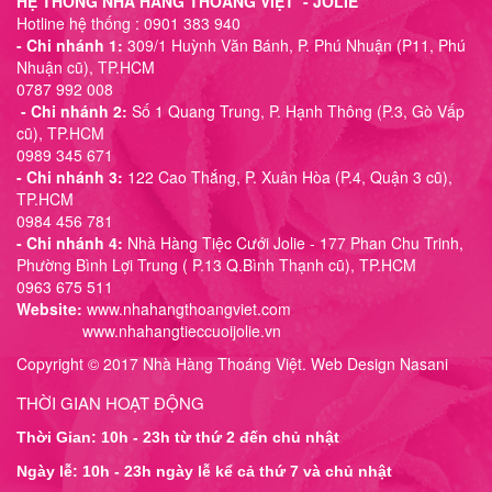
HỆ THỐNG NHÀ HÀNG THOÁNG VIỆT - JOLIE
Hotline hệ thống : 0901 383 940
- Chi nhánh 1:
309/1 Huỳnh Văn Bánh, P. Phú Nhuận (P11, Phú
Nhuận cũ), TP.HCM
0787 992 008
- Chi nhánh 2:
Số 1 Quang Trung, P. Hạnh Thông (P.3, Gò Vấp
cũ), TP.HCM
0989 345 671
- Chi nhánh 3:
122 Cao Thắng, P. Xuân Hòa (P.4, Quận 3 cũ),
TP.HCM
0984 456 781
- Chi nhánh 4:
Nhà Hàng Tiệc Cưới Jolie - 177 Phan Chu Trinh,
Phường Bình Lợi Trung ( P.13 Q.Bình Thạnh cũ), TP.HCM
0963 675 511
Website:
www.nhahangthoangviet.com
www.nhahangtieccuoijolie.vn
Copyright © 2017 Nhà Hàng Thoáng Việt. Web Design Nasani
THỜI GIAN HOẠT ĐỘNG
Thời Gian: 10h - 23h từ thứ 2 đến chủ nhật
Ngày lễ: 10h - 23h ngày lễ kể cả thứ 7 và chủ nhật