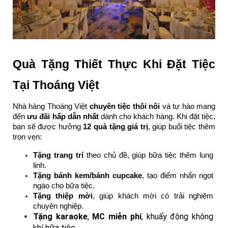
Quà Tặng Thiết Thực Khi Đặt Tiệc 
Tại Thoáng Việt
Nhà hàng Thoáng Việt 
chuyên tiệc thôi nôi
 và tự hào mang 
đến 
ưu đãi hấp dẫn nhất
 dành cho khách hàng. Khi đặt tiệc, 
bạn sẽ được hưởng 
12 quà tặng giá trị
, giúp buổi tiệc thêm 
trọn vẹn:
Tặng trang trí
 theo chủ đề, giúp bữa tiệc thêm lung 
linh. 
Tặng bánh kem/bánh cupcake
, tạo điểm nhấn ngọt 
ngào cho bữa tiệc. 
Tặng thiệp mời
, giúp khách mời có trải nghiệm 
chuyên nghiệp. 
Tặng karaoke
, 
MC miễn phí
, khuấy động không 
khí bữa tiệc. 