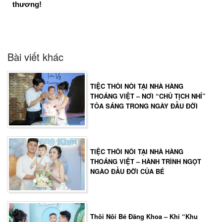
thương!
Bài viết khác
TIỆC THÔI NÔI TẠI NHÀ HÀNG
THOÁNG VIỆT – NƠI “CHỦ TỊCH NHÍ”
TỎA SÁNG TRONG NGÀY ĐẦU ĐỜI
TIỆC THÔI NÔI TẠI NHÀ HÀNG
THOÁNG VIỆT – HÀNH TRÌNH NGỌT
NGÀO ĐẦU ĐỜI CỦA BÉ
Thôi Nôi Bé Đăng Khoa – Khi “Khu