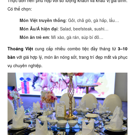
Thực đơn nên phù hợp với số lượng khách và khẩu vị gia đình.
Có thể chọn:
Món Việt truyền thống
: Gỏi, chả giò, gà hấp, lẩu…
Món Âu/Á hiện đại
: Salad, beefsteak, sushi…
Món ăn trẻ em
: Mì xào, gà rán, súp bí đỏ…
Thoáng Việt
cung cấp nhiều combo tiệc đầy tháng từ
3–10
bàn
với giá hợp lý, món ăn nóng sốt, trang trí đẹp mắt và phục
vụ chuyên nghiệp.