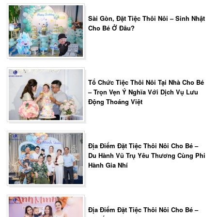
Sài Gòn, Đặt Tiệc Thôi Nôi – Sinh Nhật
Cho Bé Ở Đâu?
Tổ Chức Tiệc Thôi Nôi Tại Nhà Cho Bé
– Trọn Vẹn Ý Nghĩa Với Dịch Vụ Lưu
Động Thoáng Việt
Địa Điểm Đặt Tiệc Thôi Nôi Cho Bé –
Du Hành Vũ Trụ Yêu Thương Cùng Phi
Hành Gia Nhí
Địa Điểm Đặt Tiệc Thôi Nôi Cho Bé –