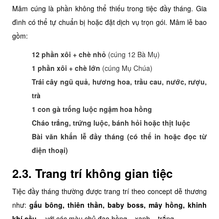
Mâm cúng là phần không thể thiếu trong tiệc đầy tháng. Gia
đình có thể tự chuẩn bị hoặc đặt dịch vụ trọn gói. Mâm lễ bao
gồm:
12 phần xôi + chè nhỏ
(cúng 12 Bà Mụ)
1 phần xôi + chè lớn
(cúng Mụ Chúa)
Trái cây ngũ quả, hương hoa, trầu cau, nước, rượu,
trà
1 con gà trống luộc ngậm hoa hồng
Cháo trắng, trứng luộc, bánh hỏi hoặc thịt luộc
Bài văn khấn lễ đầy tháng (có thể in hoặc đọc từ
điện thoại)
2.3. Trang trí không gian tiệc
Tiệc đầy tháng thường được trang trí theo concept dễ thương
như:
gấu bông, thiên thần, baby boss, mây hồng, khinh
khí cầu…
với các màu chủ đạo hồng – xanh – trắng.