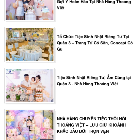
Gợi Ý Hoàn Hảo Tại Nhà Hàng Thoáng
Việt
Tổ Chức Tiệc Sinh Nhật Riêng Tư Tại
Quận 3 – Trang Trí Có Sẵn, Concept Có
Gu
Tiệc Sinh Nhật Riêng Tư, Ấm Cúng tại
Quận 3 - Nhà Hàng Thoáng Việt
NHÀ HÀNG CHUYÊN TIỆC THÔI NÔI
THOÁNG VIỆT – LƯU GIỮ KHOẢNH
KHẮC ĐẦU ĐỜI TRỌN VẸN