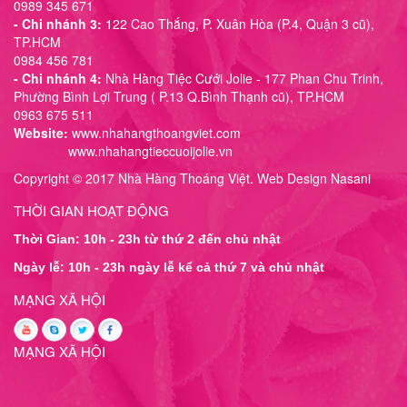
0989 345 671
- Chi nhánh 3:
122 Cao Thắng, P. Xuân Hòa (P.4, Quận 3 cũ),
TP.HCM
0984 456 781
- Chi nhánh 4:
Nhà Hàng Tiệc Cưới Jolie - 177 Phan Chu Trinh,
Phường Bình Lợi Trung ( P.13 Q.Bình Thạnh cũ), TP.HCM
0963 675 511
Website:
www.nhahangthoangviet.com
www.nhahangtieccuoijolie.vn
Copyright © 2017 Nhà Hàng Thoáng Việt. Web Design Nasani
THỜI GIAN HOẠT ĐỘNG
Thời Gian: 10h - 23h từ thứ 2 đến chủ nhật
Ngày lễ: 10h - 23h ngày lễ kể cả thứ 7 và chủ nhật
MẠNG XÃ HỘI
MẠNG XÃ HỘI