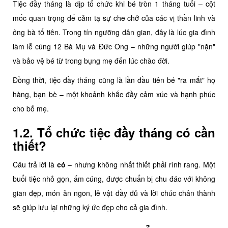
Tiệc đầy tháng là dịp tổ chức khi bé tròn 1 tháng tuổi – cột
mốc quan trọng để cảm tạ sự che chở của các vị thần linh và
ông bà tổ tiên. Trong tín ngưỡng dân gian, đây là lúc gia đình
làm lễ cúng 12 Bà Mụ và Đức Ông – những người giúp "nặn"
và bảo vệ bé từ trong bụng mẹ đến lúc chào đời.
Đồng thời, tiệc đầy tháng cũng là lần đầu tiên bé "ra mắt" họ
hàng, bạn bè – một khoảnh khắc đầy cảm xúc và hạnh phúc
cho bố mẹ.
1.2. Tổ chức tiệc đầy tháng có cần
thiết?
Câu trả lời là
có
– nhưng không nhất thiết phải rình rang. Một
buổi tiệc nhỏ gọn, ấm cúng, được chuẩn bị chu đáo với không
gian đẹp, món ăn ngon, lễ vật đầy đủ và lời chúc chân thành
sẽ giúp lưu lại những ký ức đẹp cho cả gia đình.