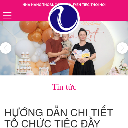
NHÀ HÀNG THOÁNG VIỆT CHUYÊN TIỆC THÔI NÔI
Hotline: 0901.38.39.40
Tin tức
HƯỚNG DẪN CHI TIẾT
TỔ CHỨC TIỆC ĐẦY