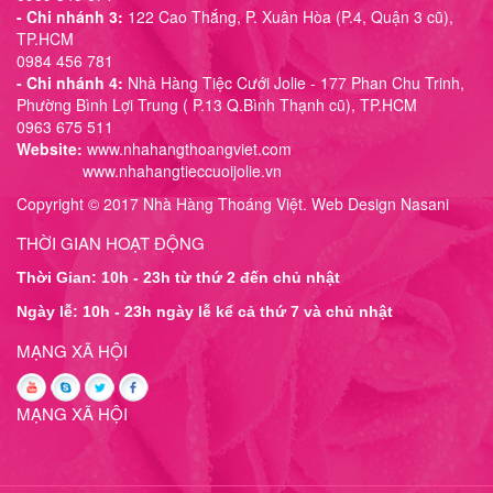
- Chi nhánh 3:
122 Cao Thắng, P. Xuân Hòa (P.4, Quận 3 cũ),
TP.HCM
0984 456 781
- Chi nhánh 4:
Nhà Hàng Tiệc Cưới Jolie - 177 Phan Chu Trinh,
Phường Bình Lợi Trung ( P.13 Q.Bình Thạnh cũ), TP.HCM
0963 675 511
Website:
www.nhahangthoangviet.com
www.nhahangtieccuoijolie.vn
Copyright © 2017 Nhà Hàng Thoáng Việt. Web Design Nasani
THỜI GIAN HOẠT ĐỘNG
Thời Gian: 10h - 23h từ thứ 2 đến chủ nhật
Ngày lễ: 10h - 23h ngày lễ kể cả thứ 7 và chủ nhật
MẠNG XÃ HỘI
MẠNG XÃ HỘI