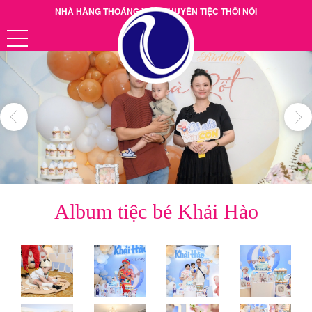
NHÀ HÀNG THOÁNG VIỆT CHUYÊN TIỆC THÔI NÔI
Hotline: 0901.38.39.40
Album tiệc bé Khải Hào