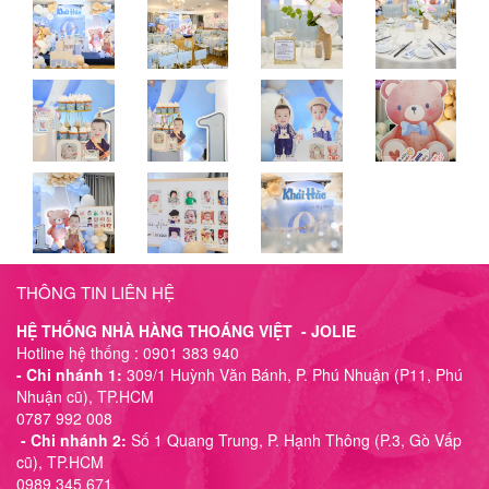
THÔNG TIN LIÊN HỆ
HỆ THỐNG NHÀ HÀNG THOÁNG VIỆT - JOLIE
Hotline hệ thống : 0901 383 940
- Chi nhánh 1:
309/1 Huỳnh Văn Bánh, P. Phú Nhuận (P11, Phú
Nhuận cũ), TP.HCM
0787 992 008
- Chi nhánh 2:
Số 1 Quang Trung, P. Hạnh Thông (P.3, Gò Vấp
cũ), TP.HCM
0989 345 671