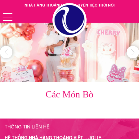
NHÀ HÀNG THOÁNG VIỆT CHUYÊN TIỆC THÔI NÔI
Hotline: 0901.38.39.40
Các Món Bò
THÔNG TIN LIÊN HỆ
HỆ THỐNG NHÀ HÀNG THOÁNG VIỆT - JOLIE