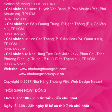
Hotline hệ thống : 0901 383 940
- Chi nhánh 1:
309/1 Huỳnh Văn Bánh, P. Phú Nhuận (P11, Phú
Nhuận cũ), TP.HCM
0787 992 008
- Chi nhánh 2:
Số 1 Quang Trung, P. Hạnh Thông (P.3, Gò Vấp
cũ), TP.HCM
0989 345 671
- Chi nhánh 3:
122 Cao Thắng, P. Xuân Hòa (P.4, Quận 3 cũ),
TP.HCM
0984 456 781
- Chi nhánh 4:
Nhà Hàng Tiệc Cưới Jolie - 177 Phan Chu Trinh,
Phường Bình Lợi Trung ( P.13 Q.Bình Thạnh cũ), TP.HCM
0963 675 511
Website:
www.nhahangthoangviet.com
www.nhahangtieccuoijolie.vn
Copyright © 2017 Nhà Hàng Thoáng Việt. Web Design Nasani
THỜI GIAN HOẠT ĐỘNG
Thời Gian: 10h - 23h từ thứ 2 đến chủ nhật
Ngày lễ: 10h - 23h ngày lễ kể cả thứ 7 và chủ nhật