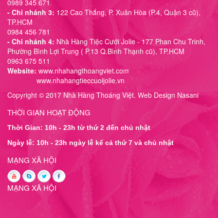
0989 345 671
- Chi nhánh 3:
122 Cao Thắng, P. Xuân Hòa (P.4, Quận 3 cũ),
TP.HCM
0984 456 781
- Chi nhánh 4:
Nhà Hàng Tiệc Cưới Jolie - 177 Phan Chu Trinh,
Phường Bình Lợi Trung ( P.13 Q.Bình Thạnh cũ), TP.HCM
0963 675 511
Website:
www.nhahangthoangviet.com
www.nhahangtieccuoijolie.vn
Copyright © 2017 Nhà Hàng Thoáng Việt. Web Design Nasani
THỜI GIAN HOẠT ĐỘNG
Thời Gian: 10h - 23h từ thứ 2 đến chủ nhật
Ngày lễ: 10h - 23h ngày lễ kể cả thứ 7 và chủ nhật
MẠNG XÃ HỘI
MẠNG XÃ HỘI