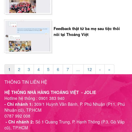
Feedback thật từ ba mẹ sau tiệc thôi
nôi tại Thoáng Việt
1
2
3
4
5
6
7
...
12
›
»
THÔNG TIN LIÊN HỆ
HỆ THỐNG NHÀ HÀNG THOÁNG VIỆT - JOLIE
Hotline hệ thống : 0901 383 940
- Chi nhánh 1:
309/1 Huỳnh Văn Bánh, P. Phú Nhuận (P11, Phú
Nhuận cũ), TP.HCM
0787 992 008
- Chi nhánh 2:
Số 1 Quang Trung, P. Hạnh Thông (P.3, Gò Vấp
cũ), TP.HCM